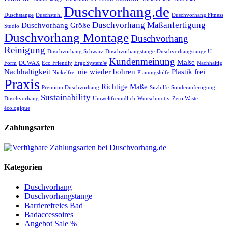
Duschvorhang.de
Duschstange
Duschstuhl
Duschvorhang Fitness
Duschvorhang Maßanfertigung
Duschvorhang Größe
Studio
Duschvorhang Montage
Duschvorhang
Reinigung
Duschvorhang Schwarz
Duschvorhangstange
Duschvorhangstange U
Kundenmeinung
Maße
Form
DUWAX
Eco Friendly
ErgoSystem®
Nachhaltig
Nachhaltigkeit
nie wieder bohren
Plastik frei
Nickelfrei
Planungshilfe
Praxis
Richtige Maße
Premium Duschvorhang
Sitzhilfe
Sonderanfertigung
Sustainability
Duschvorhang
Umweltfreundlich
Wunschmotiv
Zero Waste
écologique
Zahlungsarten
Kategorien
Duschvorhang
Duschvorhangstange
Barrierefreies Bad
Badaccessoires
Angebot Sale %