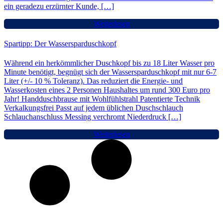
ein geradezu erzürnter Kunde, […]
Weiterlesen
Spartipp: Der Wassersparduschkopf
Während ein herkömmlicher Duschkopf bis zu 18 Liter Wasser pro
Minute benötigt, begnügt sich der Wassersparduschkopf mit nur 6-7
Liter (+/- 10 % Toleranz). Das reduziert die Energie- und
Wasserkosten eines 2 Personen Haushaltes um rund 300 Euro pro
Jahr! Handduschbrause mit Wohlfühlstrahl Patentierte Technik
Verkalkungsfrei Passt auf jedem üblichen Duschschlauch
Schlauchanschluss Messing verchromt Niederdruck […]
Weiterlesen