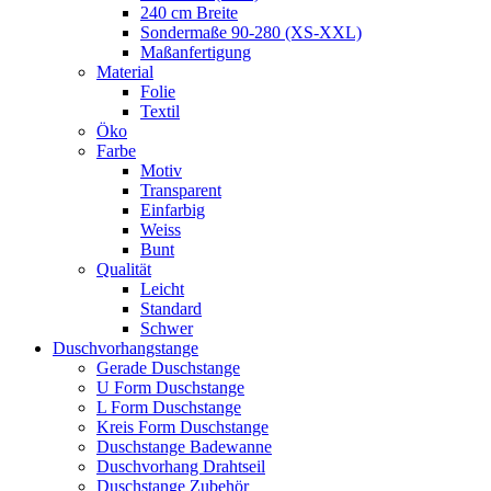
240 cm Breite
Sondermaße 90-280 (XS-XXL)
Maßanfertigung
Material
Folie
Textil
Öko
Farbe
Motiv
Transparent
Einfarbig
Weiss
Bunt
Qualität
Leicht
Standard
Schwer
Duschvorhangstange
Gerade Duschstange
U Form Duschstange
L Form Duschstange
Kreis Form Duschstange
Duschstange Badewanne
Duschvorhang Drahtseil
Duschstange Zubehör