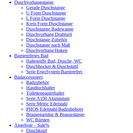
Duschvorhangstange
Gerade Duschstange
U Form Duschstange
L Form Duschstange
Kreis Form Duschstange
Duschstange Badewanne
Duschvorhang Drahtseil
Duschstange Zubehör
Duschstange nach Maß
Duschvorhang Haken
Barrierefreies Bad
Haltegriffe Bad, Dusche, WC
Duschhocker & Duschstuhl
Serie ErgoSystem Barrierefrei
Badaccessoires
Badzubehör
Handtuchhalter
Toilettenpapierhalter
Serie A100 Aluminium
Serie Metric Edelstahl
PHOS Edelstahl Badzubehoer
Brausegarnitur & Brausestange
WC Bürsten
Angebote – Sale%
Duschkopf