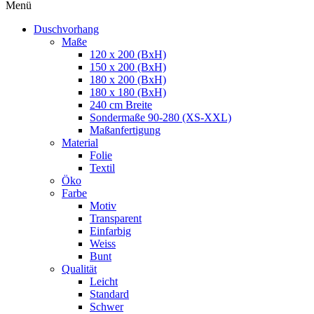
Menü
Duschvorhang
Maße
120 x 200 (BxH)
150 x 200 (BxH)
180 x 200 (BxH)
180 x 180 (BxH)
240 cm Breite
Sondermaße 90-280 (XS-XXL)
Maßanfertigung
Material
Folie
Textil
Öko
Farbe
Motiv
Transparent
Einfarbig
Weiss
Bunt
Qualität
Leicht
Standard
Schwer