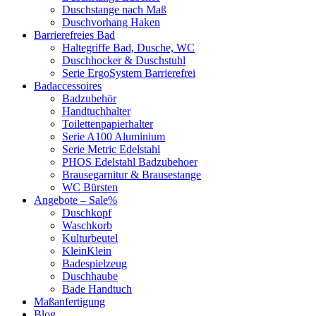
Duschstange nach Maß
Duschvorhang Haken
Barrierefreies Bad
Haltegriffe Bad, Dusche, WC
Duschhocker & Duschstuhl
Serie ErgoSystem Barrierefrei
Badaccessoires
Badzubehör
Handtuchhalter
Toilettenpapierhalter
Serie A100 Aluminium
Serie Metric Edelstahl
PHOS Edelstahl Badzubehoer
Brausegarnitur & Brausestange
WC Bürsten
Angebote – Sale%
Duschkopf
Waschkorb
Kulturbeutel
KleinKlein
Badespielzeug
Duschhaube
Bade Handtuch
Maßanfertigung
Blog