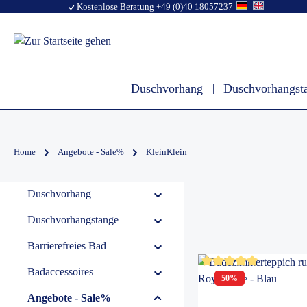
Kostenlose Beratung +49 (0)40 18057237
Duschvorhang
Duschvorhangst
Home
Angebote - Sale%
KleinKlein
Duschvorhang
Duschvorhangstange
Barrierefreies Bad
Badaccessoires
Durchschnittliche Bewer
50
%
Angebote - Sale%