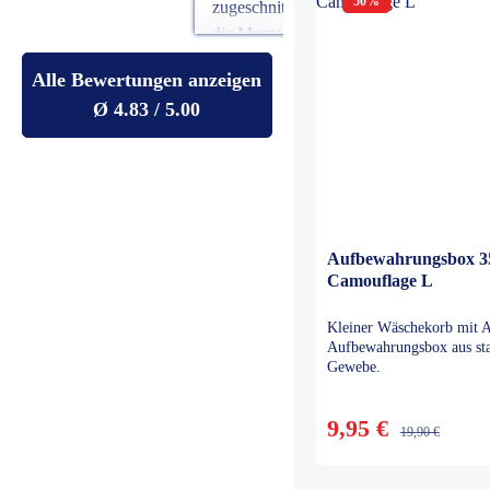
50
%
zugeschnitten und
Schnelle,
die Montage
reibungslose
einfach. Alles hat
Lieferung auch
Alle Bewertungen anzeigen
sofort sehr gut
Ausland. Sehr 
Ø 4.83 / 5.00
gepasst
angenehme
Konversation v
Mail und Telef
mit Inhaber U
Lang. Dieser Shop
ist sehr
Aufbewahrungsbox 3
empfehlenswer
Camouflage L
Besten Dank
Eduard Koch
Kleiner Wäschekorb mit A
Islisberg, Schw
Aufbewahrungsbox aus sta
Gewebe.
Juli 2026
9,95 €
19,90 €