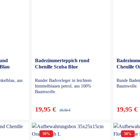
rund
Badezimmerteppich rund
Badezimme
 Blau
Chenille Scuba Blue
Chenille O
nkelblau, aus
Runder Badvorleger in leichtem
Runde Badem
himmelblauen petrol, aus 100%
Baumwolle.
Baumwolle.
19,95 €
19,95 €
39,90 €
50
%
50
%