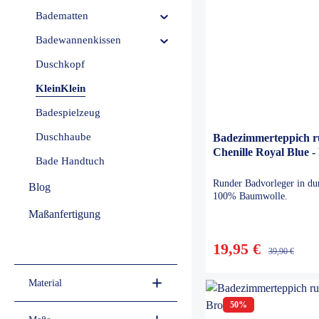
Badematten
Badewannenkissen
Duschkopf
KleinKlein
Badespielzeug
Duschhaube
Badezimmerteppich 
Chenille Royal Blue -
Bade Handtuch
Runder Badvorleger in du
Blog
100% Baumwolle.
Maßanfertigung
19,95 €
39,90 €
Material
50
%