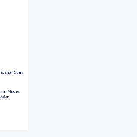
Stabil, hängt fest
Manchmal ist es
Ausführun
und flattert nicht!
doch besser ein
superpünkt
 ins
Diese Anschaffung
hochpreisigeres
Lieferung. Tolles
gute,
hat sich gelohnt!
Produkt zu wählen.
Produkt
Wir sind sehr
ia
zufrieden!
on
do
5x25x15cm
t.
uto Muster.
eiz
bilen