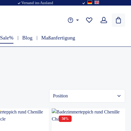
Versand ins Ausland
 Sale%
Blog
Maßanfertigung
tliche Bewertung von 5 von 5 Sternen
50
%