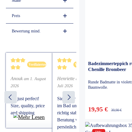
Maße
Preis
Bewertung mind.
Badezimmerteppich 
Verifizierter Kauf
Verifizierter Kauf
Verifiz
Chenille Brombeer
Bewertung mit 5 von 5 Sternen
Bewertung mit 5 von 5 Sternen
Bewertung mit 
Anouk
Henriette
Eduard
am 1. August
am 23.
am 16. 
Runde Badmatte in violet
2026
Juli 2026
2026
Baumwolle.
It’s just perfect!
Sieht sehr edel aus
Ausgezeichnet
Size, quality, price
im Bad und ist
und speditive
19,95 €
39,90 €
and shipping
richtig stabil. Die
Ausführung, a
Beratung war ganz
bei
persönlich auf uns
Spezialausführ