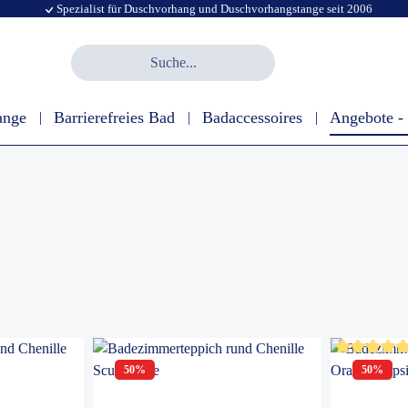
Spezialist für Duschvorhang und Duschvorhangstange seit 2006
ange
Barrierefreies Bad
Badaccessoires
Angebote -
tung von 5 von 5 Sternen
Durchschnit
50
%
50
%