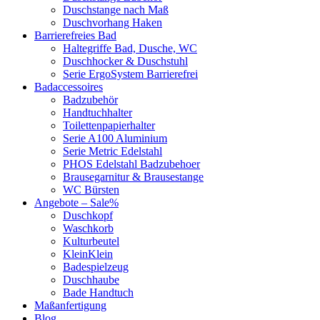
Duschstange nach Maß
Duschvorhang Haken
Barrierefreies Bad
Haltegriffe Bad, Dusche, WC
Duschhocker & Duschstuhl
Serie ErgoSystem Barrierefrei
Badaccessoires
Badzubehör
Handtuchhalter
Toilettenpapierhalter
Serie A100 Aluminium
Serie Metric Edelstahl
PHOS Edelstahl Badzubehoer
Brausegarnitur & Brausestange
WC Bürsten
Angebote – Sale%
Duschkopf
Waschkorb
Kulturbeutel
KleinKlein
Badespielzeug
Duschhaube
Bade Handtuch
Maßanfertigung
Blog