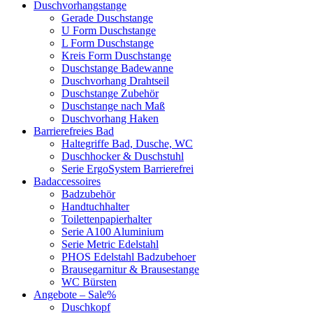
Duschvorhangstange
Gerade Duschstange
U Form Duschstange
L Form Duschstange
Kreis Form Duschstange
Duschstange Badewanne
Duschvorhang Drahtseil
Duschstange Zubehör
Duschstange nach Maß
Duschvorhang Haken
Barrierefreies Bad
Haltegriffe Bad, Dusche, WC
Duschhocker & Duschstuhl
Serie ErgoSystem Barrierefrei
Badaccessoires
Badzubehör
Handtuchhalter
Toilettenpapierhalter
Serie A100 Aluminium
Serie Metric Edelstahl
PHOS Edelstahl Badzubehoer
Brausegarnitur & Brausestange
WC Bürsten
Angebote – Sale%
Duschkopf