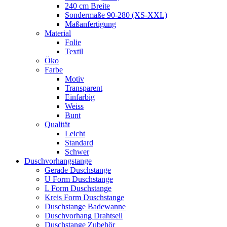
240 cm Breite
Sondermaße 90-280 (XS-XXL)
Maßanfertigung
Material
Folie
Textil
Öko
Farbe
Motiv
Transparent
Einfarbig
Weiss
Bunt
Qualität
Leicht
Standard
Schwer
Duschvorhangstange
Gerade Duschstange
U Form Duschstange
L Form Duschstange
Kreis Form Duschstange
Duschstange Badewanne
Duschvorhang Drahtseil
Duschstange Zubehör