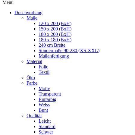
Menü
Duschvorhang
Maße
120 x 200 (BxH)
150 x 200 (BxH)
180 x 200 (BxH)
180 x 180 (BxH)
240 cm Breite
Sondermaße 90-280 (XS-XXL)
Maßanfertigung
Material
Folie
Textil
Öko
Farbe
Motiv
Transparent
Einfarbig
Weiss
Bunt
Qualität
Leicht
Standard
Schwer