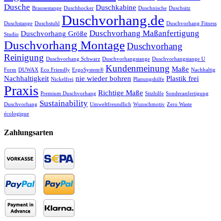
Dusche
Duschkabine
Brausestange
Duschhocker
Duschnische
Duschsitz
Duschvorhang.de
Duschstange
Duschstuhl
Duschvorhang Fitness
Duschvorhang Maßanfertigung
Duschvorhang Größe
Studio
Duschvorhang Montage
Duschvorhang
Reinigung
Duschvorhang Schwarz
Duschvorhangstange
Duschvorhangstange U
Kundenmeinung
Maße
Form
DUWAX
Eco Friendly
ErgoSystem®
Nachhaltig
Nachhaltigkeit
nie wieder bohren
Plastik frei
Nickelfrei
Planungshilfe
Praxis
Richtige Maße
Premium Duschvorhang
Sitzhilfe
Sonderanfertigung
Sustainability
Duschvorhang
Umweltfreundlich
Wunschmotiv
Zero Waste
écologique
Zahlungsarten