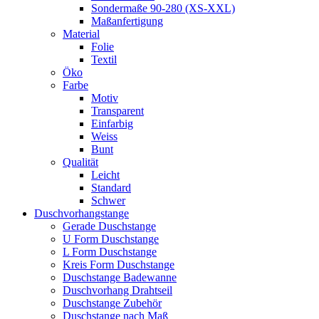
Sondermaße 90-280 (XS-XXL)
Maßanfertigung
Material
Folie
Textil
Öko
Farbe
Motiv
Transparent
Einfarbig
Weiss
Bunt
Qualität
Leicht
Standard
Schwer
Duschvorhangstange
Gerade Duschstange
U Form Duschstange
L Form Duschstange
Kreis Form Duschstange
Duschstange Badewanne
Duschvorhang Drahtseil
Duschstange Zubehör
Duschstange nach Maß