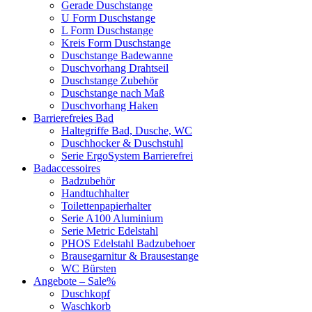
Gerade Duschstange
U Form Duschstange
L Form Duschstange
Kreis Form Duschstange
Duschstange Badewanne
Duschvorhang Drahtseil
Duschstange Zubehör
Duschstange nach Maß
Duschvorhang Haken
Barrierefreies Bad
Haltegriffe Bad, Dusche, WC
Duschhocker & Duschstuhl
Serie ErgoSystem Barrierefrei
Badaccessoires
Badzubehör
Handtuchhalter
Toilettenpapierhalter
Serie A100 Aluminium
Serie Metric Edelstahl
PHOS Edelstahl Badzubehoer
Brausegarnitur & Brausestange
WC Bürsten
Angebote – Sale%
Duschkopf
Waschkorb