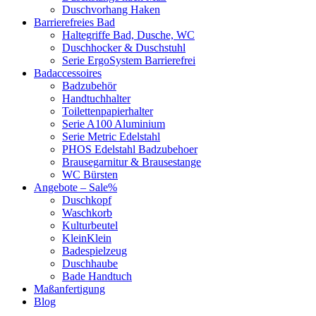
Duschvorhang Haken
Barrierefreies Bad
Haltegriffe Bad, Dusche, WC
Duschhocker & Duschstuhl
Serie ErgoSystem Barrierefrei
Badaccessoires
Badzubehör
Handtuchhalter
Toilettenpapierhalter
Serie A100 Aluminium
Serie Metric Edelstahl
PHOS Edelstahl Badzubehoer
Brausegarnitur & Brausestange
WC Bürsten
Angebote – Sale%
Duschkopf
Waschkorb
Kulturbeutel
KleinKlein
Badespielzeug
Duschhaube
Bade Handtuch
Maßanfertigung
Blog