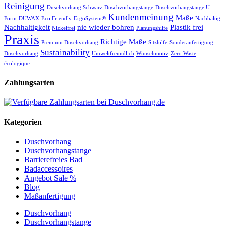
Reinigung
Duschvorhang Schwarz
Duschvorhangstange
Duschvorhangstange U
Kundenmeinung
Maße
Form
DUWAX
Eco Friendly
ErgoSystem®
Nachhaltig
Nachhaltigkeit
nie wieder bohren
Plastik frei
Nickelfrei
Planungshilfe
Praxis
Richtige Maße
Premium Duschvorhang
Sitzhilfe
Sonderanfertigung
Sustainability
Duschvorhang
Umweltfreundlich
Wunschmotiv
Zero Waste
écologique
Zahlungsarten
Kategorien
Duschvorhang
Duschvorhangstange
Barrierefreies Bad
Badaccessoires
Angebot Sale %
Blog
Maßanfertigung
Duschvorhang
Duschvorhangstange