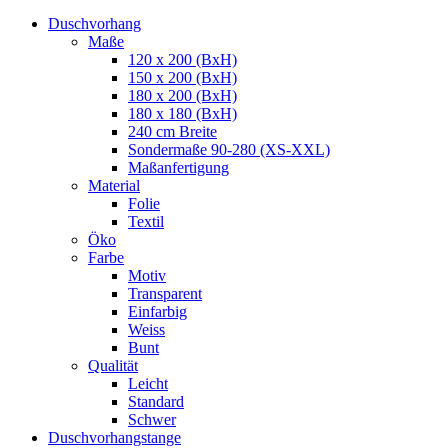
Duschvorhang
Maße
120 x 200 (BxH)
150 x 200 (BxH)
180 x 200 (BxH)
180 x 180 (BxH)
240 cm Breite
Sondermaße 90-280 (XS-XXL)
Maßanfertigung
Material
Folie
Textil
Öko
Farbe
Motiv
Transparent
Einfarbig
Weiss
Bunt
Qualität
Leicht
Standard
Schwer
Duschvorhangstange