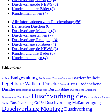
Duschvorhang.de NEWS (8)
Kunden und ihre Bäder (8)
Kundenmeinungen (4)
Alle Informationen zum Duschvorhang (56)
Barrierefrei Duschen (6)
Duschvorhang Montage (8)
Duschvorhangstangen (7)
Duschvorhang Reinigung (4)
Duschvorhang sonstiges (4)
Duschvorhang.de NEWS (8)
Kunden und ihre Bäder (8)
Kundenmeinungen (4)
Schlagwörter
Badgestaltung
Barrierefreiheit
Altbau
Badhocker
Barrierefreieheit
begehbare Walk In Dusche
Bodenebene
Bernoulli Effekt
Dusche
Duschkabine
Brausestange
Duschhocker
Duschnische
Duschsitz
Duschvorhang.de
Duschstange
Duschstuhl
Duschvorhang Fitness
Duschvorhang Maßanfertigung
Duschvorhang Größe
Studio
Duschvorhang Montage
Duschvorhang