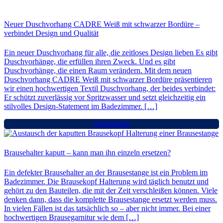
Neuer Duschvorhang CADRE Weiß mit schwarzer Bordüre –
verbindet Design und Qualität
Ein neuer Duschvorhang für alle, die zeitloses Design lieben Es gibt
Duschvorhänge, die erfüllen ihren Zweck. Und es gibt
Duschvorhänge, die einen Raum verändern. Mit dem neuen
Duschvorhang CADRE Weiß mit schwarzer Bordüre präsentieren
wir einen hochwertigen Textil Duschvorhang, der beides verbindet:
Er schützt zuverlässig vor Spritzwasser und setzt gleichzeitig ein
stilvolles Design-Statement im Badezimmer. […]
Weiterlesen
Brausehalter kaputt – kann man ihn einzeln ersetzen?
Ein defekter Brausehalter an der Brausestange ist ein Problem im
Badezimmer. Die Brausekopf Halterung wird täglich benutzt und
gehört zu den Bauteilen, die mit der Zeit verschleißen können. Viele
denken dann, dass die komplette Brausestange ersetzt werden muss.
In vielen Fällen ist das tatsächlich so – aber nicht immer. Bei einer
hochwertigen Brausegarnitur wie dem […]