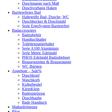
Duschstange nach Maß
Duschvorhang Haken
Barrierefreies Bad
Haltegriffe Bad, Dusche, WC
Duschhocker & Duschstuhl
Serie ErgoSystem Barrierefrei
Badaccessoires
Badzubehör
Handtuchhalter
Toilettenpapierhalter
Serie A100 Aluminium
Serie Metric Edelstahl
PHOS Edelstahl Badzubehoer
Brausegarnitur & Brausestange
WC Bürsten
Angebote – Sale%
Duschkopf
Waschkorb
Kulturbeutel
KleinKlein
Badespielzeug
Duschhaube
Bade Handtuch
Maßanfertigung
Blog