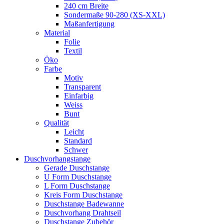
240 cm Breite
Sondermaße 90-280 (XS-XXL)
Maßanfertigung
Material
Folie
Textil
Öko
Farbe
Motiv
Transparent
Einfarbig
Weiss
Bunt
Qualität
Leicht
Standard
Schwer
Duschvorhangstange
Gerade Duschstange
U Form Duschstange
L Form Duschstange
Kreis Form Duschstange
Duschstange Badewanne
Duschvorhang Drahtseil
Duschstange Zubehör