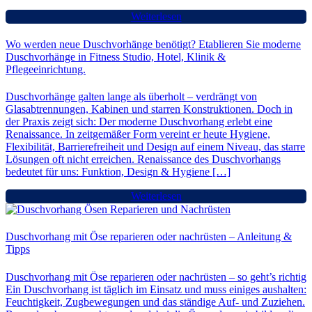
Weiterlesen
Wo werden neue Duschvorhänge benötigt? Etablieren Sie moderne
Duschvorhänge in Fitness Studio, Hotel, Klinik &
Pflegeeinrichtung.
Duschvorhänge galten lange als überholt – verdrängt von
Glasabtrennungen, Kabinen und starren Konstruktionen. Doch in
der Praxis zeigt sich: Der moderne Duschvorhang erlebt eine
Renaissance. In zeitgemäßer Form vereint er heute Hygiene,
Flexibilität, Barrierefreiheit und Design auf einem Niveau, das starre
Lösungen oft nicht erreichen. Renaissance des Duschvorhangs
bedeutet für uns: Funktion, Design & Hygiene […]
Weiterlesen
Duschvorhang mit Öse reparieren oder nachrüsten – Anleitung &
Tipps
Duschvorhang mit Öse reparieren oder nachrüsten – so geht’s richtig
Ein Duschvorhang ist täglich im Einsatz und muss einiges aushalten:
Feuchtigkeit, Zugbewegungen und das ständige Auf- und Zuziehen.