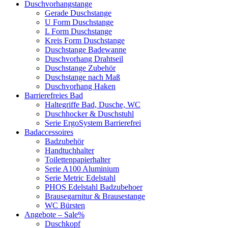
Duschvorhangstange
Gerade Duschstange
U Form Duschstange
L Form Duschstange
Kreis Form Duschstange
Duschstange Badewanne
Duschvorhang Drahtseil
Duschstange Zubehör
Duschstange nach Maß
Duschvorhang Haken
Barrierefreies Bad
Haltegriffe Bad, Dusche, WC
Duschhocker & Duschstuhl
Serie ErgoSystem Barrierefrei
Badaccessoires
Badzubehör
Handtuchhalter
Toilettenpapierhalter
Serie A100 Aluminium
Serie Metric Edelstahl
PHOS Edelstahl Badzubehoer
Brausegarnitur & Brausestange
WC Bürsten
Angebote – Sale%
Duschkopf