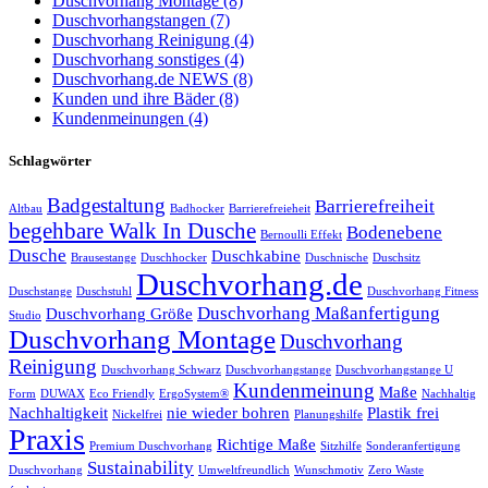
Duschvorhang Montage (8)
Duschvorhangstangen (7)
Duschvorhang Reinigung (4)
Duschvorhang sonstiges (4)
Duschvorhang.de NEWS (8)
Kunden und ihre Bäder (8)
Kundenmeinungen (4)
Schlagwörter
Badgestaltung
Barrierefreiheit
Altbau
Badhocker
Barrierefreieheit
begehbare Walk In Dusche
Bodenebene
Bernoulli Effekt
Dusche
Duschkabine
Brausestange
Duschhocker
Duschnische
Duschsitz
Duschvorhang.de
Duschstange
Duschstuhl
Duschvorhang Fitness
Duschvorhang Maßanfertigung
Duschvorhang Größe
Studio
Duschvorhang Montage
Duschvorhang
Reinigung
Duschvorhang Schwarz
Duschvorhangstange
Duschvorhangstange U
Kundenmeinung
Maße
Form
DUWAX
Eco Friendly
ErgoSystem®
Nachhaltig
Nachhaltigkeit
nie wieder bohren
Plastik frei
Nickelfrei
Planungshilfe
Praxis
Richtige Maße
Premium Duschvorhang
Sitzhilfe
Sonderanfertigung
Sustainability
Duschvorhang
Umweltfreundlich
Wunschmotiv
Zero Waste