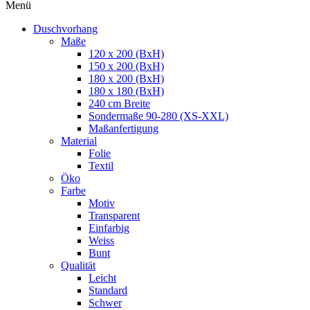
Menü
Duschvorhang
Maße
120 x 200 (BxH)
150 x 200 (BxH)
180 x 200 (BxH)
180 x 180 (BxH)
240 cm Breite
Sondermaße 90-280 (XS-XXL)
Maßanfertigung
Material
Folie
Textil
Öko
Farbe
Motiv
Transparent
Einfarbig
Weiss
Bunt
Qualität
Leicht
Standard
Schwer