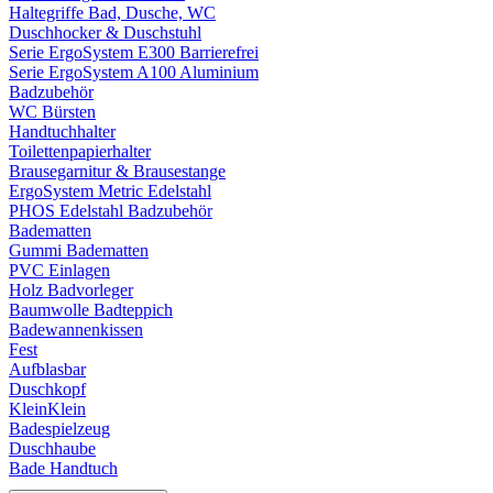
Haltegriffe Bad, Dusche, WC
Duschhocker & Duschstuhl
Serie ErgoSystem E300 Barrierefrei
Serie ErgoSystem A100 Aluminium
Badzubehör
WC Bürsten
Handtuchhalter
Toilettenpapierhalter
Brausegarnitur & Brausestange
ErgoSystem Metric Edelstahl
PHOS Edelstahl Badzubehör
Badematten
Gummi Badematten
PVC Einlagen
Holz Badvorleger
Baumwolle Badteppich
Badewannenkissen
Fest
Aufblasbar
Duschkopf
KleinKlein
Badespielzeug
Duschhaube
Bade Handtuch