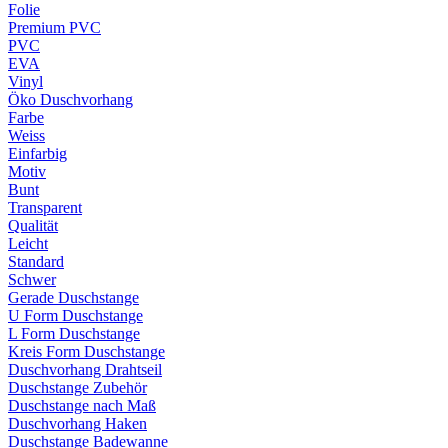
Folie
Premium PVC
PVC
EVA
Vinyl
Öko Duschvorhang
Farbe
Weiss
Einfarbig
Motiv
Bunt
Transparent
Qualität
Leicht
Standard
Schwer
Gerade Duschstange
U Form Duschstange
L Form Duschstange
Kreis Form Duschstange
Duschvorhang Drahtseil
Duschstange Zubehör
Duschstange nach Maß
Duschvorhang Haken
Duschstange Badewanne