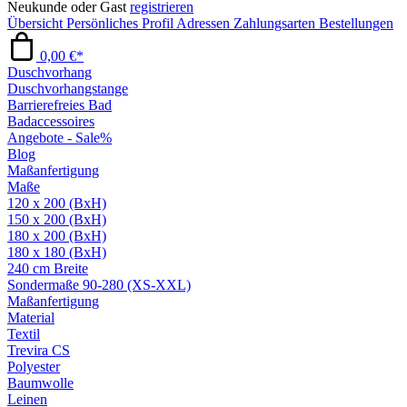
Neukunde oder Gast
registrieren
Übersicht
Persönliches Profil
Adressen
Zahlungsarten
Bestellungen
0,00 €*
Duschvorhang
Duschvorhangstange
Barrierefreies Bad
Badaccessoires
Angebote - Sale%
Blog
Maßanfertigung
Maße
120 x 200 (BxH)
150 x 200 (BxH)
180 x 200 (BxH)
180 x 180 (BxH)
240 cm Breite
Sondermaße 90-280 (XS-XXL)
Maßanfertigung
Material
Textil
Trevira CS
Polyester
Baumwolle
Leinen