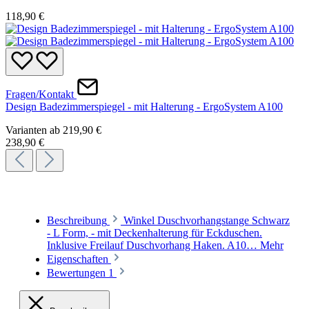
118,90 €
Fragen/Kontakt
Design Badezimmerspiegel - mit Halterung - ErgoSystem A100
Varianten ab
219,90 €
238,90 €
Beschreibung
Winkel Duschvorhangstange Schwarz
- L Form, - mit Deckenhalterung für Eckduschen.
Inklusive Freilauf Duschvorhang Haken. A10…
Mehr
Eigenschaften
Bewertungen
1