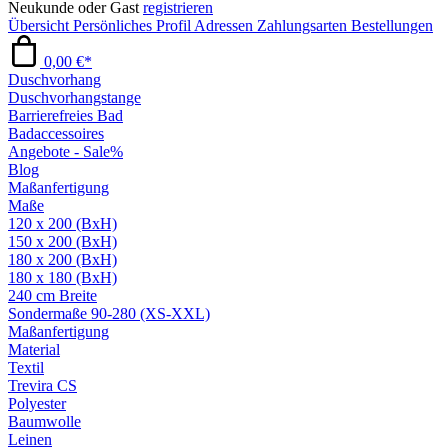
Neukunde oder Gast
registrieren
Übersicht
Persönliches Profil
Adressen
Zahlungsarten
Bestellungen
0,00 €*
Duschvorhang
Duschvorhangstange
Barrierefreies Bad
Badaccessoires
Angebote - Sale%
Blog
Maßanfertigung
Maße
120 x 200 (BxH)
150 x 200 (BxH)
180 x 200 (BxH)
180 x 180 (BxH)
240 cm Breite
Sondermaße 90-280 (XS-XXL)
Maßanfertigung
Material
Textil
Trevira CS
Polyester
Baumwolle
Leinen