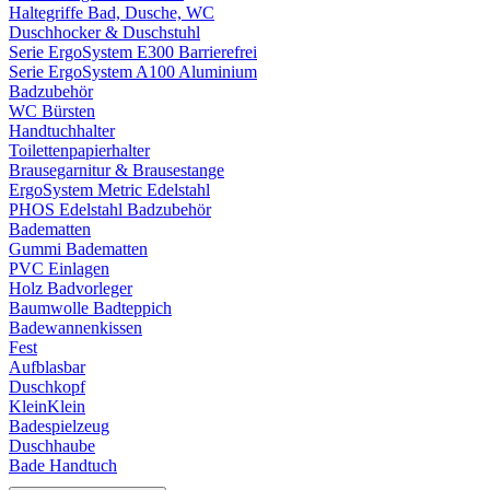
Haltegriffe Bad, Dusche, WC
Duschhocker & Duschstuhl
Serie ErgoSystem E300 Barrierefrei
Serie ErgoSystem A100 Aluminium
Badzubehör
WC Bürsten
Handtuchhalter
Toilettenpapierhalter
Brausegarnitur & Brausestange
ErgoSystem Metric Edelstahl
PHOS Edelstahl Badzubehör
Badematten
Gummi Badematten
PVC Einlagen
Holz Badvorleger
Baumwolle Badteppich
Badewannenkissen
Fest
Aufblasbar
Duschkopf
KleinKlein
Badespielzeug
Duschhaube
Bade Handtuch