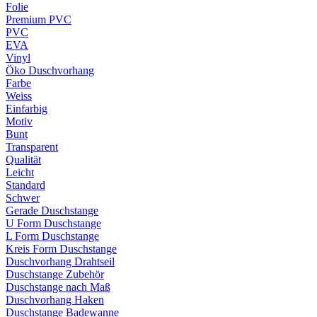
Folie
Premium PVC
PVC
EVA
Vinyl
Öko Duschvorhang
Farbe
Weiss
Einfarbig
Motiv
Bunt
Transparent
Qualität
Leicht
Standard
Schwer
Gerade Duschstange
U Form Duschstange
L Form Duschstange
Kreis Form Duschstange
Duschvorhang Drahtseil
Duschstange Zubehör
Duschstange nach Maß
Duschvorhang Haken
Duschstange Badewanne