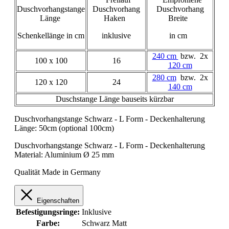
Duschvorhangstange
Duschvorhang
Duschvorhang
Länge
Haken
Breite
Schenkellänge in cm
inklusive
in cm
240 cm
bzw. 2x
100 x 100
16
120 cm
280 cm
bzw. 2x
120 x 120
24
140 cm
Duschstange Länge bauseits kürzbar
Duschvorhangstange Schwarz - L Form - Deckenhalterung
Länge: 50cm (optional 100cm)
Duschvorhangstange Schwarz - L Form - Deckenhalterung
Material: Aluminium Ø 25 mm
Qualität Made in Germany
Eigenschaften
Befestigungsringe:
Inklusive
Farbe:
Schwarz Matt