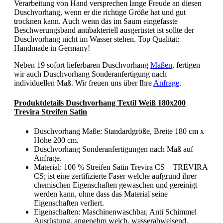
Verarbeitung von Hand versprechen lange Freude an diesen
Duschvorhang, wenn er die richtige Größe hat und gut
trocknen kann. Auch wenn das im Saum eingefasste
Beschwerungsband antibakteriell ausgerüstet ist sollte der
Duschvorhang nicht im Wasser stehen. Top Qualität:
Handmade in Germany!
Neben 19 sofort lieferbaren Duschvorhang
Maßen
, fertigen
wir auch Duschvorhang Sonderanfertigung nach
individuellen Maß. Wir freuen uns über Ihre
Anfrage
.
Produktdetails Duschvorhang Textil Weiß 180x200
Trevira Streifen Satin
Duschvorhang Maße: Standardgröße, Breite 180 cm x
Höhe 200 cm.
Duschvorhang Sonderanfertigungen nach Maß auf
Anfrage.
Material: 100 % Streifen Satin Trevira CS – TREVIRA
CS; ist eine zertifizierte Faser welche aufgrund ihrer
chemischen Eigenschaften gewaschen und gereinigt
werden kann, ohne dass das Material seine
Eigenschaften verliert.
Eigenschaften: Maschinenwaschbar, Anti Schimmel
Ausrüstung, angenehm weich, wasserabweisend,