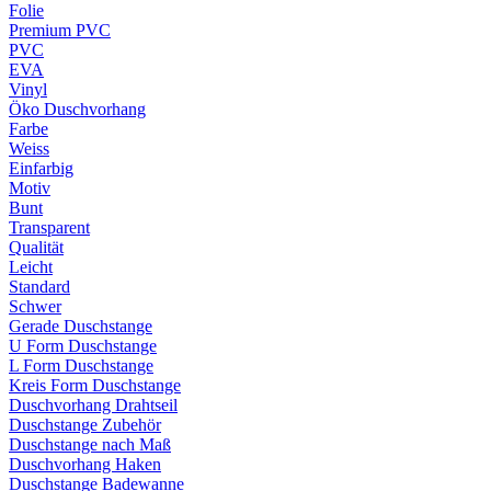
Folie
Premium PVC
PVC
EVA
Vinyl
Öko Duschvorhang
Farbe
Weiss
Einfarbig
Motiv
Bunt
Transparent
Qualität
Leicht
Standard
Schwer
Gerade Duschstange
U Form Duschstange
L Form Duschstange
Kreis Form Duschstange
Duschvorhang Drahtseil
Duschstange Zubehör
Duschstange nach Maß
Duschvorhang Haken
Duschstange Badewanne