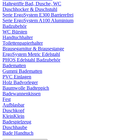
Haltegriffe Bad, Dusche, WC
Duschhocker & Duschstuhl
Serie ErgoSystem E300 Barrierefrei
Serie ErgoSystem A100 Aluminium
Badzubehör
WC Bürsten
Handtuchhalter
Toilettenpapierhalter
Brausegarnitur & Brausestange
ErgoSystem Metric Edelstahl
PHOS Edelstahl Badzubehör
Badematten
Gummi Badematten
PVC Einlagen
Holz Badvorleger
Baumwolle Badteppich
Badewannenkissen
Fest
Aufblasbar
Duschkopf
KleinKlein
Badespielzeug
Duschhaube
Bade Handtuch