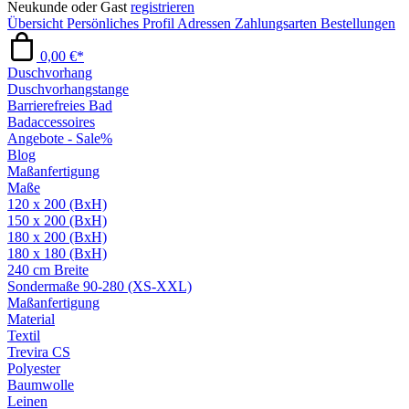
Neukunde oder Gast
registrieren
Übersicht
Persönliches Profil
Adressen
Zahlungsarten
Bestellungen
0,00 €*
Duschvorhang
Duschvorhangstange
Barrierefreies Bad
Badaccessoires
Angebote - Sale%
Blog
Maßanfertigung
Maße
120 x 200 (BxH)
150 x 200 (BxH)
180 x 200 (BxH)
180 x 180 (BxH)
240 cm Breite
Sondermaße 90-280 (XS-XXL)
Maßanfertigung
Material
Textil
Trevira CS
Polyester
Baumwolle
Leinen