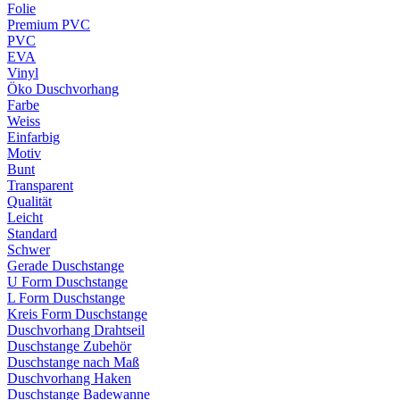
Folie
Premium PVC
PVC
EVA
Vinyl
Öko Duschvorhang
Farbe
Weiss
Einfarbig
Motiv
Bunt
Transparent
Qualität
Leicht
Standard
Schwer
Gerade Duschstange
U Form Duschstange
L Form Duschstange
Kreis Form Duschstange
Duschvorhang Drahtseil
Duschstange Zubehör
Duschstange nach Maß
Duschvorhang Haken
Duschstange Badewanne