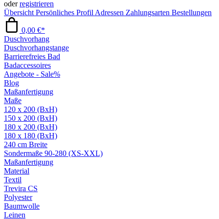
oder
registrieren
Übersicht
Persönliches Profil
Adressen
Zahlungsarten
Bestellungen
0,00 €*
Duschvorhang
Duschvorhangstange
Barrierefreies Bad
Badaccessoires
Angebote - Sale%
Blog
Maßanfertigung
Maße
120 x 200 (BxH)
150 x 200 (BxH)
180 x 200 (BxH)
180 x 180 (BxH)
240 cm Breite
Sondermaße 90-280 (XS-XXL)
Maßanfertigung
Material
Textil
Trevira CS
Polyester
Baumwolle
Leinen