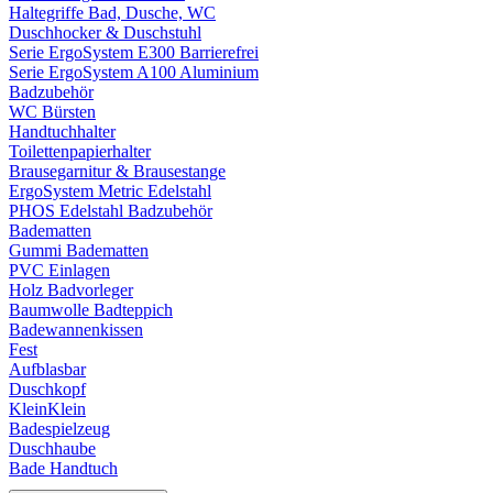
Haltegriffe Bad, Dusche, WC
Duschhocker & Duschstuhl
Serie ErgoSystem E300 Barrierefrei
Serie ErgoSystem A100 Aluminium
Badzubehör
WC Bürsten
Handtuchhalter
Toilettenpapierhalter
Brausegarnitur & Brausestange
ErgoSystem Metric Edelstahl
PHOS Edelstahl Badzubehör
Badematten
Gummi Badematten
PVC Einlagen
Holz Badvorleger
Baumwolle Badteppich
Badewannenkissen
Fest
Aufblasbar
Duschkopf
KleinKlein
Badespielzeug
Duschhaube
Bade Handtuch