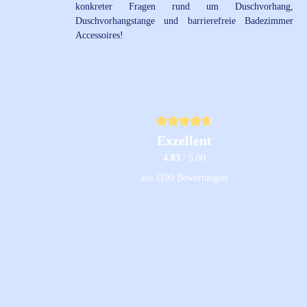
konkreter Fragen rund um Duschvorhang,
Duschvorhangstange und barrierefreie Badezimmer
Accessoires!
Durchschnittliche Bewertung von 4.8 von 
Exzellent
4.83
/ 5.00
aus 1190 Bewertungen