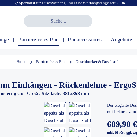
Spezialist für Duschvorhang und Duschvorhangstange seit 2006
ange
Barrierefreies Bad
Badaccessoires
Angebote -
Home
Barrierefreies Bad
Duschhocker & Duschstuhl
zum Einhängen - Rückenlehne - Ergo
Austerngrau
| Größe:
Sitzfläche 381x368 mm
Der elegante Dus
mit Lehne - zum 
689,90 
inkl. MwSt. ggf. z