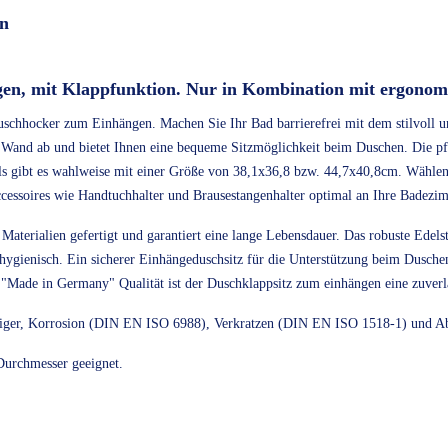
n
en, mit Klappfunktion. Nur in Kombination mit ergonom
uschhocker zum Einhängen. Machen Sie Ihr Bad barrierefrei mit dem stilvoll un
r Wand ab und bietet Ihnen eine bequeme Sitzmöglichkeit beim Duschen. Die pfl
ls gibt es wahlweise mit einer Größe von 38,1x36,8 bzw. 44,7x40,8cm. Wähle
essoires wie Handtuchhalter und Brausestangenhalter optimal an Ihre Badezim
erialien gefertigt und garantiert eine lange Lebensdauer. Das robuste Edelstahl
hygienisch. Ein sicherer Einhängeduschsitz für die Unterstützung beim Dusche
d "Made in Germany" Qualität ist der Duschklappsitz zum einhängen eine zuve
einiger, Korrosion (DIN EN ISO 6988), Verkratzen (DIN EN ISO 1518-1) und 
Durchmesser geeignet.