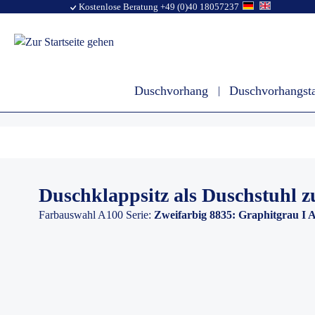
Kostenlose Beratung +49 (0)40 18057237
Duschvorhang
Duschvorhangst
Duschklappsitz als Duschstuhl 
Farbauswahl A100 Serie:
Zweifarbig 8835: Graphitgrau I 